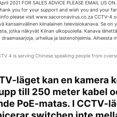
 April 2021 FOR SALES ADVICE PLEASE EMAIL US ON.
thank you for your support and wish you and your fa
 info please visit www.sacoronavirus.co.za CCTV-4 o
vä kansainvälinen kiinalainen televisiokanava. Se on 
ta, jotka näkyvät Kiinan ulkopuolella. Kanava lähett
a, draamasarjoja, urheilua ja lastenohjelmia. Aiheesta m
TV 4 is serving Chinese speaking people from overs
V-läget kan en kamera k
pp till 250 meter kabel 
ande PoE-matas. I CCTV-l
cerar switchen inte mell