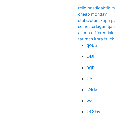
religionsdidaktik m
cheap monday
statsvetenskap i po
semesterlagen tjä
astma differential
far man kora truck
qouS
ODI
ogbl
CS
sNdx
wZ
OCGiv