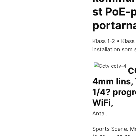
st PoE-p
portarna
Klass 1-2 • Klass
installation som s
C
4mm lins, 
1/4? progr
WiFi,
Antal.
Sports Scene. Mo