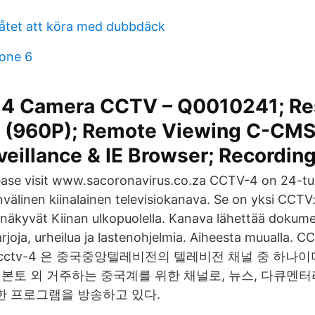
llåtet att köra med dubbdäck
hone 6
 4 Camera CCTV – Q0010241; Re
(960P); Remote Viewing C-CMS
veillance & IE Browser; Recordi
ease visit www.sacoronavirus.co.za CCTV-4 on 24-tu
nvälinen kiinalainen televisiokanava. Se on yksi CCTV
 näkyvät Kiinan ulkopuolella. Kanava lähettää dokumen
rjoja, urheilua ja lastenohjelmia. Aiheesta muualla. C
pe cctv-4 은 중국중앙텔레비전의 텔레비전 채널 중 하나이
 본토 외 거주하는 중국계를 위한 채널로, 뉴스, 다큐멘터리
한 프로그램을 방송하고 있다.