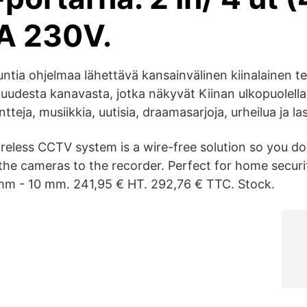
A 230V.
tia ohjelmaa lähettävä kansainvälinen kiinalainen te
uudesta kanavasta, jotka näkyvät Kiinan ulkopuolell
teja, musiikkia, uutisia, draamasarjoja, urheilua ja la
reless CCTV system is a wire-free solution so you do
the cameras to the recorder. Perfect for home securi
mm - 10 mm. 241,95 € HT. 292,76 € TTC. Stock.