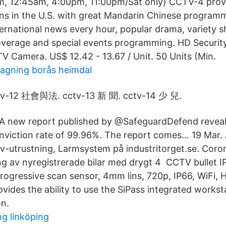
, 12:45am, 4:00pm, 11:00pm/Sat only) CCTV-4 provid
s in the U.S. with great Mandarin Chinese programmi
ernational news every hour, popular drama, variety s
overage and special events programming. HD Securit
Camera. US$ 12.42 - 13.67 / Unit. 50 Units (Min.
gning borås heimdal
tv-12 社會與法. cctv-13 新 聞. cctv-14 少 兒.
 A new report published by @SafeguardDefend reveal
nviction rate of 99.96%. The report comes… 19 Mar. 
tv-utrustning, Larmsystem på industritorget.se. ​Cor
ng av nyregistrerade bilar med drygt 4 CCTV bullet I
rogressive scan sensor, 4mm lins, 720p, IP66, WiFi, H
des the ability to use the SiPass integrated works
on.
ng linköping