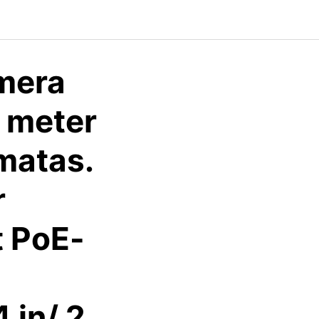
mera
0 meter
matas.
r
t PoE-
4 in/ 2