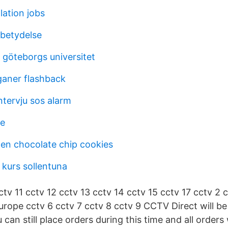
lation jobs
 betydelse
 göteborgs universitet
ganer flashback
ntervju sos alarm
ge
hen chocolate chip cookies
 kurs sollentuna
cctv 11 cctv 12 cctv 13 cctv 14 cctv 15 cctv 17 cctv 2 
urope cctv 6 cctv 7 cctv 8 cctv 9 CCTV Direct will be
u can still place orders during this time and all orders