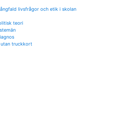
ångfald livsfrågor och etik i skolan
litisk teori
nstemän
diagnos
 utan truckkort