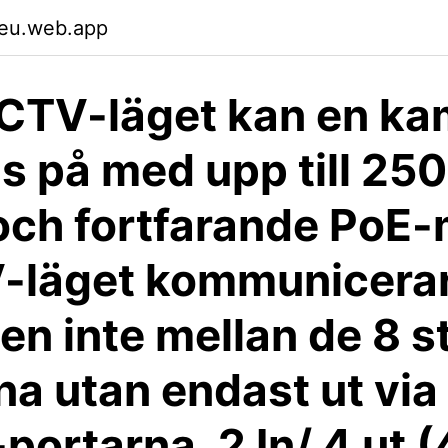
teu.web.app
CTV-läget kan en ka
s på med upp till 25
och fortfarande PoE-
-läget kommunicera
en inte mellan de 8 s
na utan endast ut via
portarna. 2 In/ 4 ut (