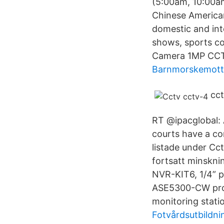
(5:00am, 10:00am
Chinese American
domestic and int
shows, sports c
Camera 1MP CCTV 
Barnmorskemotta
cc
RT @ipacglobal:
courts have a co
listade under Cc
fortsatt minskni
NVR-KIT6, 1/4” p
ASE5300-CW provi
monitoring stati
Fotvårdsutbildni