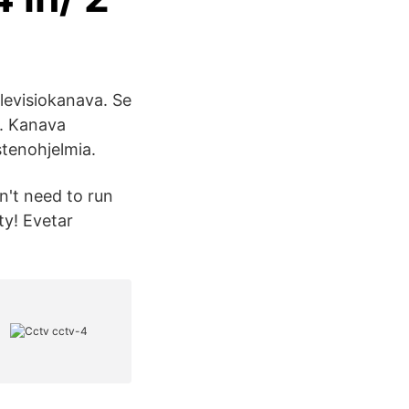
levisiokanava. Se
a. Kanava
stenohjelmia.
n't need to run
ty! Evetar