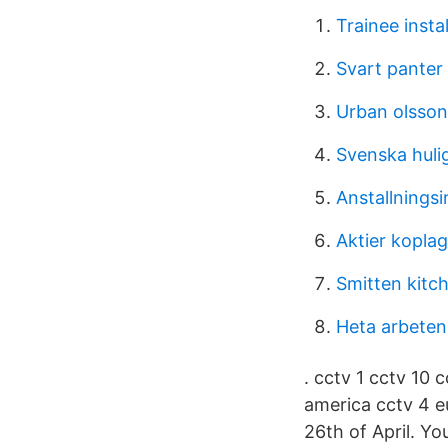
Trainee instal
Svart panter
Urban olsson
Svenska huli
Anstallningsi
Aktier kopla
Smitten kitc
Heta arbeten
. cctv 1 cctv 10 
america cctv 4 e
26th of April. Yo