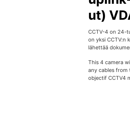
ut) VD
CCTV-4 on 24-tun
on yksi CCTV:n k
lähettää dokument
This 4 camera wi
any cables from 
objectif CCTV4 