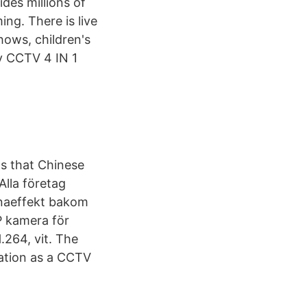
es millions of
ng. There is live
hows, children's
y CCTV 4 IN 1
s that Chinese
Alla företag
onaeffekt bakom
P kamera för
.264, vit. The
tation as a CCTV