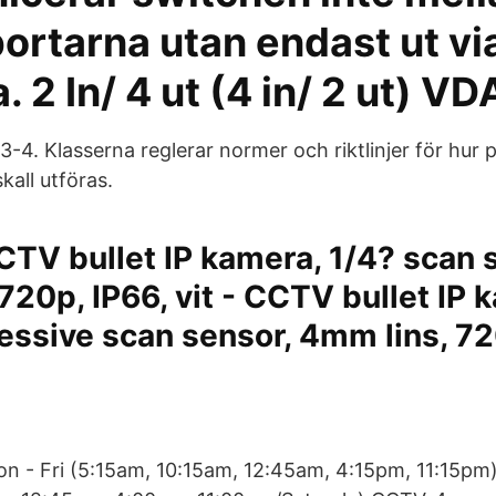
ortarna utan endast ut vi
. 2 In/ 4 ut (4 in/ 2 ut) V
 3-4. Klasserna reglerar normer och riktlinjer för hur 
kall utföras.
CTV bullet IP kamera, 1/4? scan 
720p, IP66, vit - CCTV bullet IP 
essive scan sensor, 4mm lins, 72
n - Fri (5:15am, 10:15am, 12:45am, 4:15pm, 11:15pm)