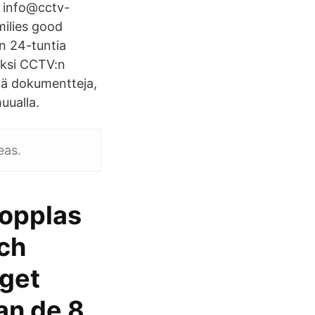
 info@cctv-
milies good
n 24-tuntia
yksi CCTV:n
ää dokumentteja,
uualla.
eas.
opplas
och
äget
an de 8