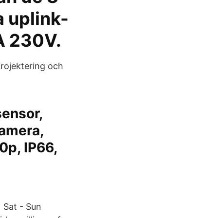
a uplink-
DA 230V.
projektering och
sensor,
kamera,
0p, IP66,
 Sat - Sun