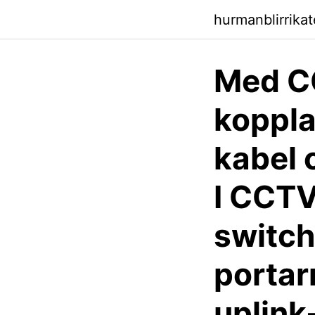
hurmanblirrika
Med C
koppla
kabel 
I CCTV
switch
portar
uplink-