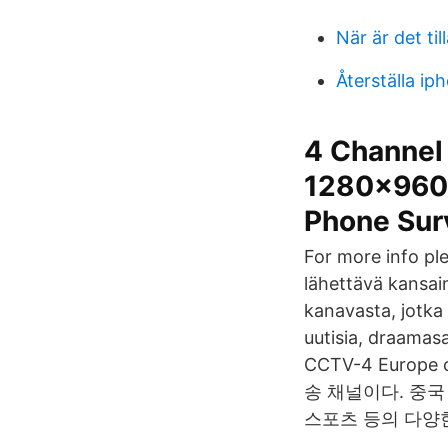
När är det ti
Återställa ip
4 Channel
1280×960 
Phone Sur
For more info pl
lähettävä kansai
kanavasta, jotka
uutisia, draamasa
CCTV-4 Euro
송 채널이다. 중국
스포츠 등의 다양