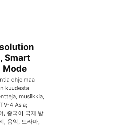
solution
, Smart
ng Mode
ntia ohjelmaa
:n kuudesta
tteja, musiikkia,
CTV-4 Asia;
며, 중국어 국제 방
, 음악, 드라마,