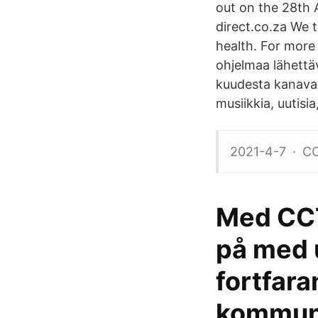
out on the 28th
direct.co.za We 
health. For more
ohjelmaa lähettä
kuudesta kanavas
musiikkia, uutisi
2021-4-7 · CC
Med CCT
på med u
fortfar
kommuni